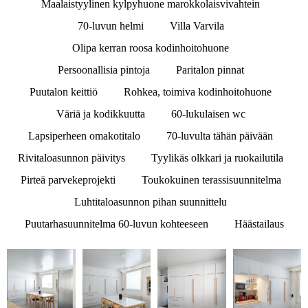
Maalaistyylinen kylpyhuone marokkolaisvivahtein
70-luvun helmi
Villa Varvila
Olipa kerran roosa kodinhoitohuone
Persoonallisia pintoja
Paritalon pinnat
Puutalon keittiö
Rohkea, toimiva kodinhoitohuone
Väriä ja kodikkuutta
60-lukulaisen wc
Lapsiperheen omakotitalo
70-luvulta tähän päivään
Rivitaloasunnon päivitys
Tyylikäs olkkari ja ruokailutila
Pirteä parvekeprojekti
Toukokuinen terassisuunnitelma
Luhtitaloasunnon pihan suunnittelu
Puutarhasuunnitelma 60-luvun kohteeseen
Häästailaus