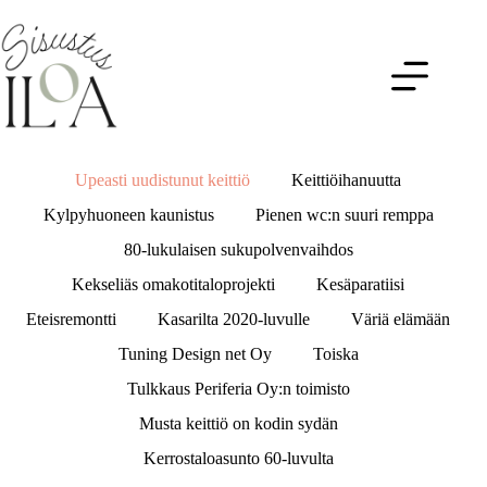
Upeasti uudistunut keittiö
Keittiöihanuutta
Kylpyhuoneen kaunistus
Pienen wc:n suuri remppa
80-lukulaisen sukupolvenvaihdos
Kekseliäs omakotitaloprojekti
Kesäparatiisi
Eteisremontti
Kasarilta 2020-luvulle
Väriä elämään
Tuning Design net Oy
Toiska
Tulkkaus Periferia Oy:n toimisto
Musta keittiö on kodin sydän
Kerrostaloasunto 60-luvulta