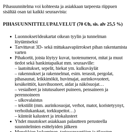
Pihasuunnitelma voi kohteesta ja asiakkaan tarpeesta riippuen
sisältää osan tai kaikki seuraavista:
PIHASUUNNITTELUPALVELUT (70 €/h, sis. alv 25,5 %)
Luonnokset/ideakartat oikean tyylin ja tunnelman
löytämiseksi
Tarvittavat 3D- sekä mittakaavapiirrokset pihan rakentamista
varten
Pihakortit, joista löytyy kuvat, tuotenumerot, mitat ja muut
tiedot sekä hankintapaikat mm. seuraaville:
– laatoitukset, sepelit, hiekat ym. kulkuväylät
– rakennukset ja rakennelmat, esim. terassit, pergolat,
pihasaunat, leikkimökit, huvimajat, aurinkovuoteet,
kesäkeittiöt, kasvihuoneet, aidat ja näkösuojat…
– vesiaiheet ja istutusalueet puineen, pensaineen ja
perennoineen
– ulkovalaistus
– tekstiilit (mm. aurinkosuojat, verhot, matot, koristetyynyt,
verhoilukankaat, torkkupeitot…)
– kiinteät kalusteet ja irtokalusteet
Yhdet muutokset asiakkaan palautteen perusteella
suunnitelmien esittelyiden jälkeen
Menekkien laskeminen, tarjouspyyntöjen ja tilausten