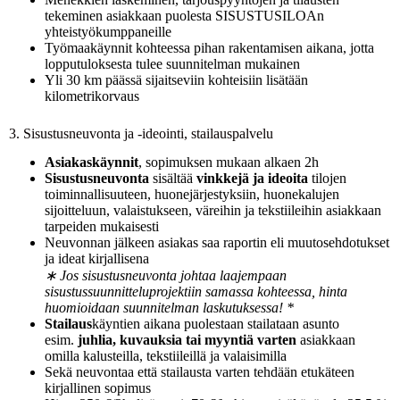
tekeminen asiakkaan puolesta SISUSTUSILOAn
yhteistyökumppaneille
Työmaakäynnit kohteessa pihan rakentamisen aikana, jotta
lopputuloksesta tulee suunnitelman mukainen
Yli 30 km päässä sijaitseviin kohteisiin lisätään
kilometrikorvaus
3. Sisustusneuvonta ja -ideointi, stailauspalvelu
Asiakaskäynnit
, sopimuksen mukaan alkaen 2h
Sisustusneuvonta
sisältää
vinkkejä ja ideoita
tilojen
toiminnallisuuteen, huonejärjestyksiin, huonekalujen
sijoitteluun, valaistukseen, väreihin ja tekstiileihin asiakkaan
tarpeiden mukaisesti
Neuvonnan jälkeen asiakas saa raportin eli muutosehdotukset
ja ideat kirjallisena
∗ Jos sisustusneuvonta johtaa laajempaan
sisustussuunnitteluprojektiin samassa kohteessa, hinta
huomioidaan suunnitelman laskutuksessa! *
Stailaus
käyntien aikana puolestaan stailataan asunto
esim.
juhlia, kuvauksia tai myyntiä varten
asiakkaan
omilla kalusteilla, tekstiileillä ja valaisimilla
Sekä neuvontaa että stailausta varten tehdään etukäteen
kirjallinen sopimus