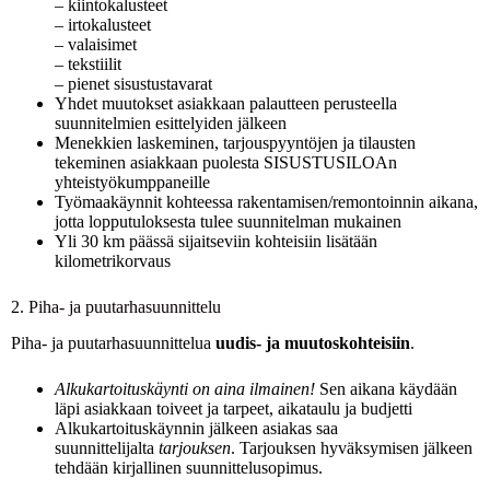
– kiintokalusteet
– irtokalusteet
– valaisimet
– tekstiilit
– pienet sisustustavarat
Yhdet muutokset asiakkaan palautteen perusteella
suunnitelmien esittelyiden jälkeen
Menekkien laskeminen, tarjouspyyntöjen ja tilausten
tekeminen asiakkaan puolesta SISUSTUSILOAn
yhteistyökumppaneille
Työmaakäynnit kohteessa rakentamisen/remontoinnin aikana,
jotta lopputuloksesta tulee suunnitelman mukainen
Yli 30 km päässä sijaitseviin kohteisiin lisätään
kilometrikorvaus
2. Piha- ja puutarhasuunnittelu
Piha- ja puutarhasuunnittelua
uudis- ja muutoskohteisiin
.
Alkukartoituskäynti on aina ilmainen!
Sen aikana käydään
läpi asiakkaan toiveet ja tarpeet, aikataulu ja budjetti
Alkukartoituskäynnin jälkeen asiakas saa
suunnittelijalta
tarjouksen
. Tarjouksen hyväksymisen jälkeen
tehdään kirjallinen suunnittelusopimus.