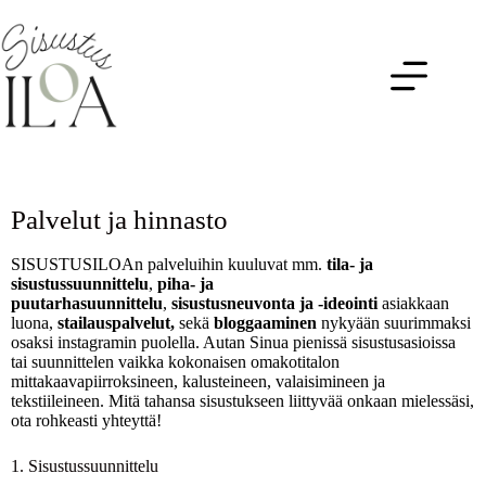
Palvelut ja hinnasto
SISUSTUSILOAn palveluihin kuuluvat mm.
tila- ja
sisustussuunnittelu
,
piha- ja
puutarhasuunnittelu
,
sisustusneuvonta ja -ideointi
asiakkaan
luona,
stailauspalvelut,
sekä
bloggaaminen
nykyään suurimmaksi
osaksi instagramin puolella. Autan Sinua pienissä sisustusasioissa
tai suunnittelen vaikka kokonaisen omakotitalon
mittakaavapiirroksineen, kalusteineen, valaisimineen ja
tekstiileineen. Mitä tahansa sisustukseen liittyvää onkaan mielessäsi,
ota rohkeasti yhteyttä!
1. Sisustussuunnittelu