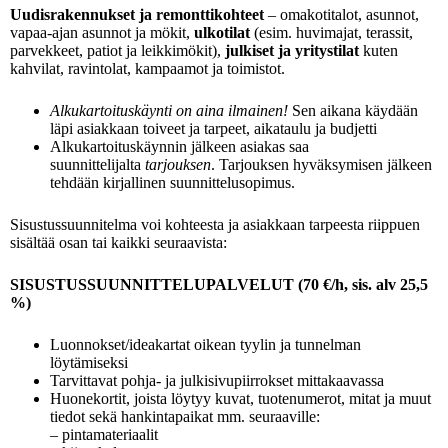
Uudisrakennukset ja remonttikohteet
– omakotitalot, asunnot,
vapaa-ajan asunnot ja mökit,
ulkotilat
(esim. huvimajat, terassit,
parvekkeet, patiot ja leikkimökit),
julkiset ja yritystilat
kuten
kahvilat, ravintolat, kampaamot ja toimistot.
Alkukartoituskäynti on aina ilmainen!
Sen aikana käydään
läpi asiakkaan toiveet ja tarpeet, aikataulu ja budjetti
Alkukartoituskäynnin jälkeen asiakas saa
suunnittelijalta
tarjouksen
. Tarjouksen hyväksymisen jälkeen
tehdään kirjallinen suunnittelusopimus.
Sisustussuunnitelma voi kohteesta ja asiakkaan tarpeesta riippuen
sisältää osan tai kaikki seuraavista:
SISUSTUSSUUNNITTELUPALVELUT (70 €/h, sis. alv 25,5
%)
Luonnokset/ideakartat oikean tyylin ja tunnelman
löytämiseksi
Tarvittavat pohja- ja julkisivupiirrokset mittakaavassa
Huonekortit, joista löytyy kuvat, tuotenumerot, mitat ja muut
tiedot sekä hankintapaikat mm. seuraaville:
– pintamateriaalit