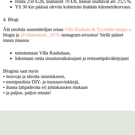
Hinta 250 €/2h, lisätunnit 70 €/h, hinnat sisältävät alv 25,5 %.
Yli 30 km päässä oleviin kohteisiin lisätään kilometrikorvaus.
4. Blogi
Älä unohda suunnittelijan omaa
Villa Rauhala & Tyynelän torppa
–
blogia ja
@villarauhala_1870
-instagram-sivustoa! Siellä pääset
muun muassa
tutustumaan Villa Rauhalaan,
lukemaan omia sisustusratkaisujani ja remonttipäiväkirjojani
Blogista saat myös
• neuvoja ja ideoita sisustukseen,
• monipuolisia DIY- ja tuunausvinkkejä,
• ihania lahjaideoita eri juhlakausien mukaan
• ja paljon, paljon muuta!